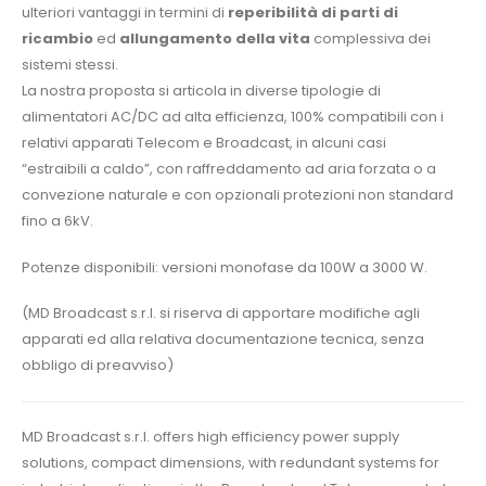
ulteriori vantaggi in termini di
reperibilità di parti di
ricambio
ed
allungamento della vita
complessiva dei
sistemi stessi.
La nostra proposta si articola in diverse tipologie di
alimentatori AC/DC ad alta efficienza, 100% compatibili con i
relativi apparati Telecom e Broadcast, in alcuni casi
“estraibili a caldo”, con raffreddamento ad aria forzata o a
convezione naturale e con opzionali protezioni non standard
fino a 6kV.
Potenze disponibili: versioni monofase da 100W a 3000 W.
(MD Broadcast s.r.l. si riserva di apportare modifiche agli
apparati ed alla relativa documentazione tecnica, senza
obbligo di preavviso)
MD Broadcast s.r.l. offers high efficiency power supply
solutions, compact dimensions, with redundant systems for