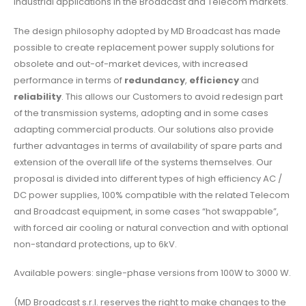
industrial applications in the Broadcast and Telecom markets.
The design philosophy adopted by MD Broadcast has made
possible to create replacement power supply solutions for
obsolete and out-of-market devices, with increased
performance in terms of
redundancy
,
efficiency
and
reliability
. This allows our Customers to avoid redesign part
of the transmission systems, adopting and in some cases
adapting commercial products. Our solutions also provide
further advantages in terms of availability of spare parts and
extension of the overall life of the systems themselves. Our
proposal is divided into different types of high efficiency AC /
DC power supplies, 100% compatible with the related Telecom
and Broadcast equipment, in some cases “hot swappable”,
with forced air cooling or natural convection and with optional
non-standard protections, up to 6kV.
Available powers: single-phase versions from 100W to 3000 W.
(MD Broadcast s.r.l. reserves the right to make changes to the